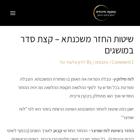
Ski
t
MAIN
conten
MENU
שיטות החזר משכנתא – קצת סדר
במושגים
1 Comment
/
פיננסים
/ By
לירון אלעזר טל
לוח סילוקין-
טבלה המראה את האופן בו מוחזרת המשכנתא. הטבלה
מפרטת בכל חודש עד לסוף ההלוואה תקופת ההלוואה מה יהיה ההחזר
החודשי ואיך הוא מתחלק בין קרן וריבית.
ישנן כמה שיטות להחזר המשכנתא השיטה הרווחת ביותר היא לפי "לוח
שפיצר"
החזר בשיטת לוח שפיצר
– ההחזר החודשי
קבוע
לאורך השנים (בכפוף לשינוי
ריבית והצמדה) , כל החזר מורכב משני חלקים קרן וריבית. בשנים הראשונות