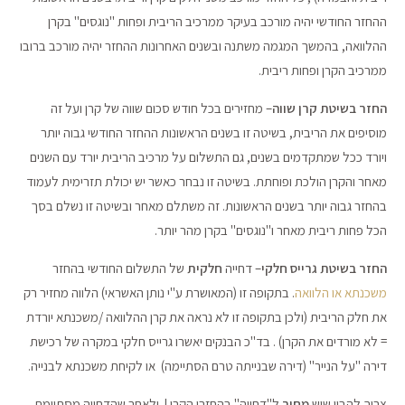
ההחזר החודשי יהיה מורכב בעיקר ממרכיב הריבית ופחות "נוגסים" בקרן
ההלוואה, בהמשך המגמה משתנה ובשנים האחרונות ההחזר יהיה מורכב ברובו
ממרכיב הקרן ופחות ריבית.
החזר בשיטת קרן שווה
– מחזירים בכל חודש סכום שווה של קרן ועל זה
מוסיפים את הריבית, בשיטה זו בשנים הראשונות ההחזר החודשי גבוה יותר
ויורד ככל שמתקדמים בשנים, גם התשלום על מרכיב הריבית יורד עם השנים
מאחר והקרן הולכת ופוחתת. בשיטה זו נבחר כאשר יש יכולת תזרימית לעמוד
בהחזר גבוה יותר בשנים הראשונות. זה משתלם מאחר ובשיטה זו נשלם בסך
הכל פחות ריבית מאחר ו"נוגסים" בקרן מהר יותר.
החזר בשיטת גרייס חלקי
– דחייה
חלקית
של התשלום החודשי בהחזר
משכנתא או הלוואה
. בתקופה זו (המאושרת ע"י נותן האשראי) הלווה מחזיר רק
את חלק הריבית (ולכן בתקופה זו לא נראה את קרן ההלוואה /משכנתא יורדת
= לא מורדים את הקרן) . בד"כ הבנקים יאשרו גרייס חלקי במקרה של רכישת
דירה "על הנייר" (דירה שבנייתה טרם הסתיימה) או לקיחת משכנתא לבנייה.
צריך להבין שיש
מחיר
ל"דחייה" בהחזרי הקרן ! ולאחר שהדחייה מסתיימת