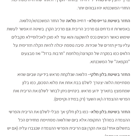
החזרי המשכנתא יהיו גבוהים יותר.
החזר בשיטת גרייס מלא
– דחייה
מלאה
של החזר המשכנתא/הלוואה.
באפשרות זו נדחים גם מרכיב הריבית וגם מרכיב הקרן. בשיטה זו אפשר לעשות
שימוש כאשר רוכשים נכס להשקעה והוא עוד לא מוכן לאכלוס=לא מקבלים
עליו עדיין תזרים של שכירות. סיבה נוספת יכולה להיות הקלה תזרימית על
הלווים כמו במקרה של הקורונה/מלחמת "חרבות ברזל" ואז מבצעים
"הקפאה" של המשכנתא.
החזר בשיטת בלון חלקי-
הלוואה שנלקחת מראש בידיעה שביום שהיא
מסתיימת הלווה יצטרך לשלם בבת אחת את מלוא הסכום, כמו בלון
שמתפוצץ בתאריך ידוע מראש. בינתיים ניתן לבחור לשלם את הריבית ואת
הפרשי ההצמדה ו/או השער (רק במידה וקיימים).
החזר בשיטת בלון מלא-
כמו בלון חלקי אך מבלי לשלם את הריבית והפרשי
ההצמדה במהלך התקופה אלא ביום שהלוואה מסתיימת מחזירים הכל
בתשלום אחד! גם את הקרן וגם הריבית והפרשי ההצמדה שנצברו עליה (אם יש