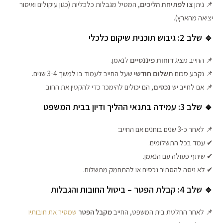
📌 ניתן
צו לפתיחת הליכים
, המטיל מגבלות כלכליות (כגון עיקולים ואיסור
יציאה מהארץ).
🔹 שלב 2: גיבוש תוכנית שיקום כלכלי
📌 החייב מציג
דוחות פיננסיים
לנאמן.
📌 נקבע סכום
תשלום חודשי
שעל החייב לעמוד בו למשך 3-4 שנים.
📌 אם לחייב יש
נכסים
, הם יכולים להימכר כדי להקטין את החוב.
🔹 שלב 3: עמידה בתנאי ההליך ודיון בבית המשפט
📌 לאחר כ-3 שנים בוחנים אם החייב:
✔ עמד בכל התשלומים.
✔ שיתף פעולה עם הנאמן.
✔ לא ניסה להסתיר נכסים או להתחמק מתשלום.
🔹 שלב 4: קבלת הפטר – ביטול החובות והגבלות
📌 לאחר החלטת בית המשפט, החייב
מקבל הפטר
שמסיר את חובותיו