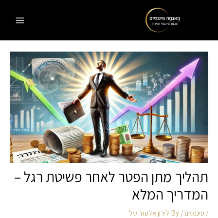
Ski
t
MAIN
conten
MENU
תהליך מתן הפטר לאחר פשיטת רגל –
המדריך המלא
/
פיננסים
/ By
לירון אלעזר טל